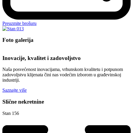
Preuzmite brošuru
Foto galerija
Inovacije, kvalitet i zadovoljstvo
Naša posvećenost inovacijama, vrhunskom kvalitetu i potpunom
zadovoljstvu klijenata čini nas vodećim izborom u građevinskoj
industriji.
Saznajte više
Slične nekretnine
Stan 156