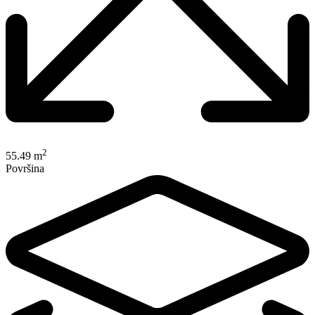
2
55.49 m
Površina