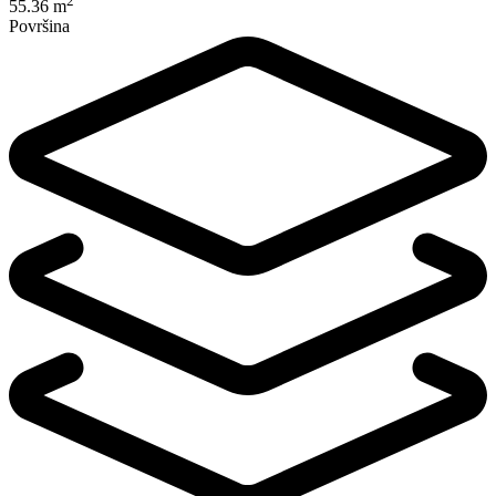
2
55.36 m
Površina