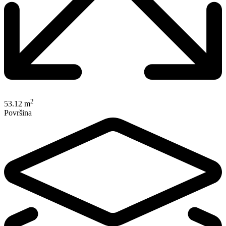
2
53.12 m
Površina