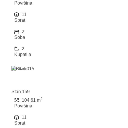
Površina
11
Sprat
2
Soba
2
Kupatila
Prodato
Stan 159
2
104.61 m
Površina
11
Sprat