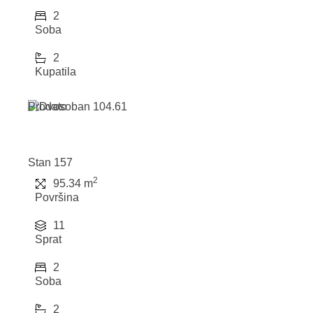
2
Soba
2
Kupatila
Prodato
Stan 157
2
95.34 m
Površina
11
Sprat
2
Soba
2