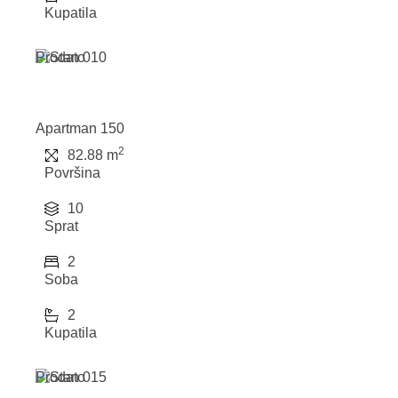
Kupatila
Prodato
Apartman 150
2
82.88 m
Površina
10
Sprat
2
Soba
2
Kupatila
Prodato