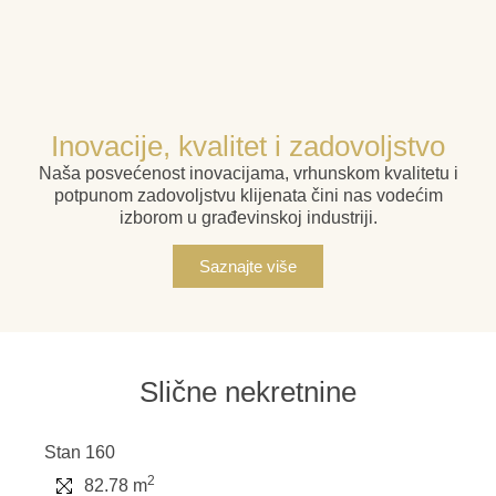
Inovacije, kvalitet i zadovoljstvo
Naša posvećenost inovacijama, vrhunskom kvalitetu i
potpunom zadovoljstvu klijenata čini nas vodećim
izborom u građevinskoj industriji.
Saznajte više
Slične nekretnine
Stan 160
2
82.78 m