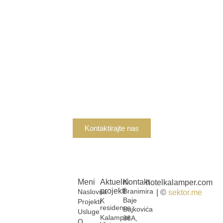
Zainteresovani ste za
kupovinu?
Ukoliko ste zainteresovani za kupovinu nekretnine,
kontaktirajte nas danas kako bismo vam pružili sve
potrebne informacije i podršku.
Kontaktirajte nas
Meni
Aktuelni
Kontakt
hotelkalamper.com
projekti
Branimira
Naslovna
| ©
sektor.me
Baje
K
Projekti
residence
Bajkovića
Usluge
Kalamper
38A,
O