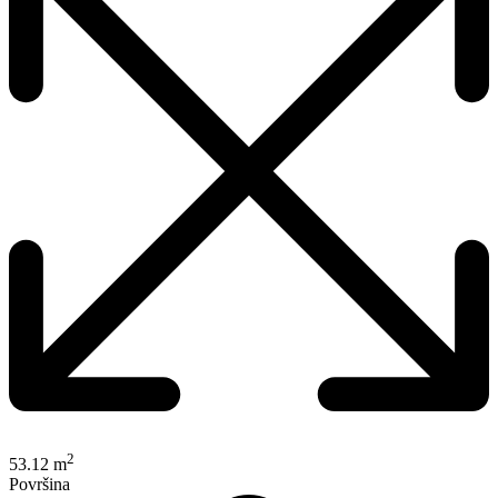
2
53.12 m
Površina