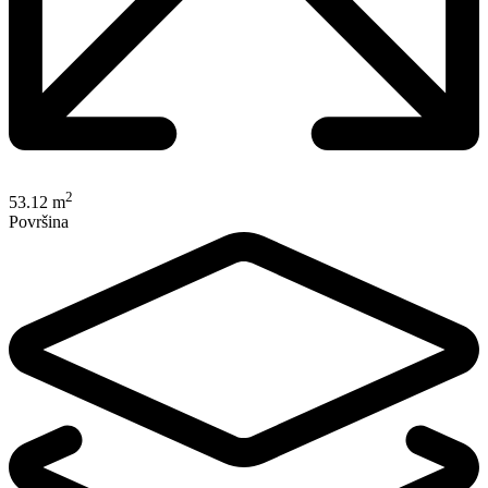
2
53.12 m
Površina