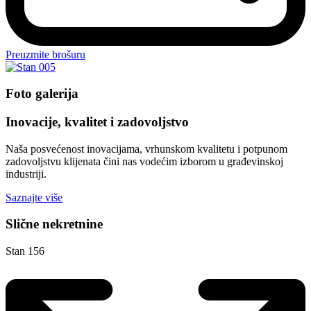
Preuzmite brošuru
Foto galerija
Inovacije, kvalitet i zadovoljstvo
Naša posvećenost inovacijama, vrhunskom kvalitetu i potpunom
zadovoljstvu klijenata čini nas vodećim izborom u građevinskoj
industriji.
Saznajte više
Slične nekretnine
Stan 156