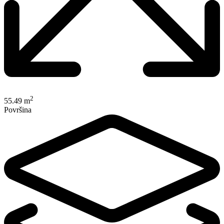
2
55.49 m
Površina