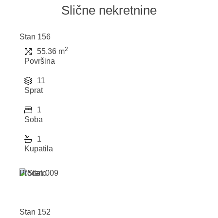
Slične nekretnine
Stan 156
2
55.36 m
Površina
11
Sprat
1
Soba
1
Kupatila
Prodato
Stan 152