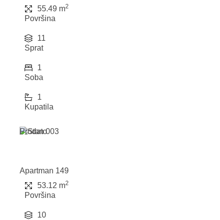
2
55.49 m
Površina
11
Sprat
1
Soba
1
Kupatila
Prodato
Apartman 149
2
53.12 m
Površina
10