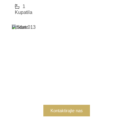
1
Kupatila
Prodato
Zainteresovani ste za
kupovinu?
Ukoliko ste zainteresovani za kupovinu nekretnine,
kontaktirajte nas danas kako bismo vam pružili sve
potrebne informacije i podršku.
Kontaktirajte nas