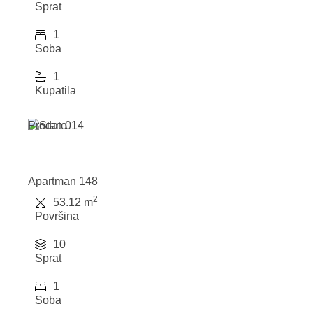
Sprat
1
Soba
1
Kupatila
Prodato
Apartman 148
2
53.12 m
Površina
10
Sprat
1
Soba