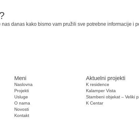
u?
e nas danas kako bismo vam pružili sve potrebne informacije i p
Meni
Aktuelni projekti
Naslovna
K residence
Projekti
Kalamper Vista
Usluge
Stambeni objekat – Veliki p
O nama
K Centar
Novosti
Kontakt