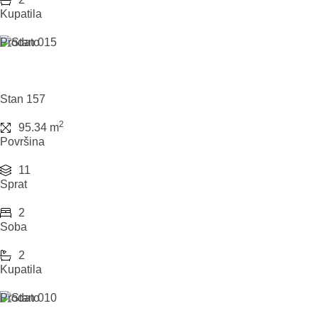
Kupatila
Prodato
Stan 157
2
95.34 m
Površina
11
Sprat
2
Soba
2
Kupatila
Prodato