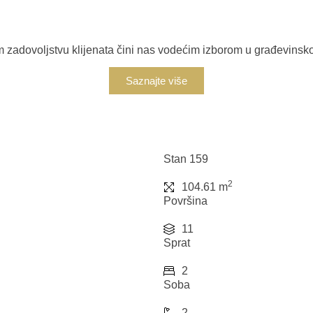
adovoljstvu klijenata čini nas vodećim izborom u građevinskoj 
Saznajte više
Stan 159
2
104.61 m
Površina
11
Sprat
2
Soba
2