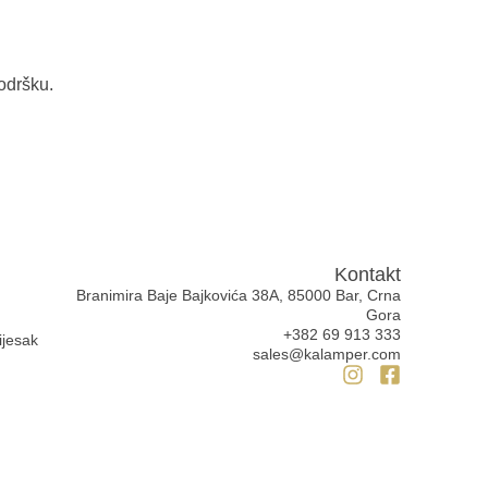
odršku.
Kontakt
Branimira Baje Bajkovića 38A, 85000 Bar, Crna
Gora
+382 69 913 333
ijesak
sales@kalamper.com