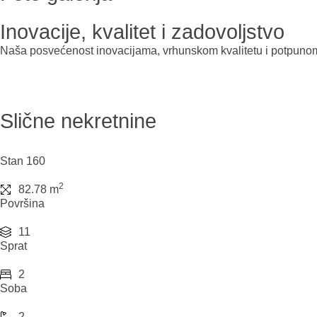
Inovacije, kvalitet i zadovoljstvo
Naša posvećenost inovacijama, vrhunskom kvalitetu i potpunom z
Slične nekretnine
Stan 160
2
82.78 m
Površina
11
Sprat
2
Soba
2