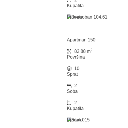
Kupatila
Prodato
Apartman 150
2
82.88 m
Površina
10
Sprat
2
Soba
2
Kupatila
Prodato