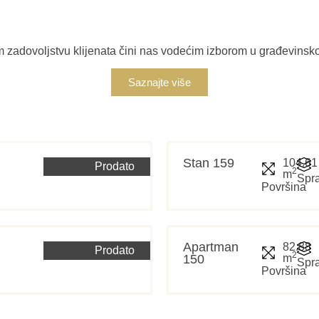
adovoljstvu klijenata čini nas vodećim izborom u građevinskoj 
Saznajte više
Stan 159
104.61
Prodato
2
m
Spra
Površina
Apartman
82.88
Prodato
2
150
m
Spra
Površina