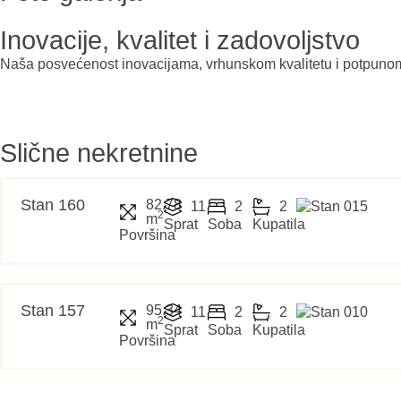
Inovacije, kvalitet i zadovoljstvo
Naša posvećenost inovacijama, vrhunskom kvalitetu i potpunom z
Slične nekretnine
Stan 160
82.78
11
2
2
2
m
Sprat
Soba
Kupatila
Površina
Stan 157
95.34
11
2
2
2
m
Sprat
Soba
Kupatila
Površina