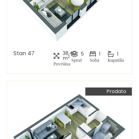
Stan 47
38.40
5
1
1
2
m
Sprat
Soba
Kupatila
Površina
Prodato