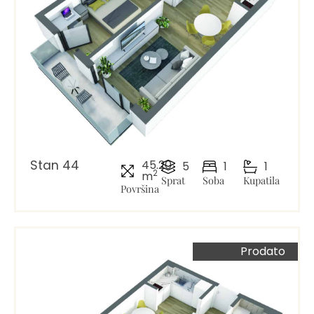
Stan 44
45.20
5
1
1
2
m
Sprat
Soba
Kupatila
Površina
Prodato