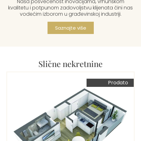
Naša posvećenost inovacijama, vrhunskom
kvalitetu i potpunom zadovoljstvu klijenata čini nas
vodećim izborom u građevinskoj industriji.
Saznajte više
Slične nekretnine
Prodato