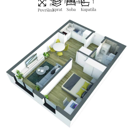
Prizemlje
1
1
2
m
Sprat
Soba
Kupatila
Površina