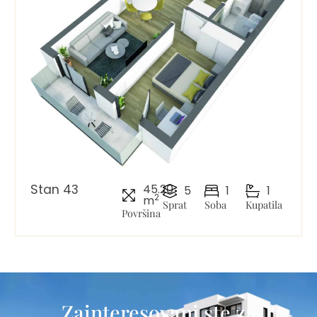
Stan 43
45.20
5
1
1
2
m
Sprat
Soba
Kupatila
Površina
Zainteresovani ste za