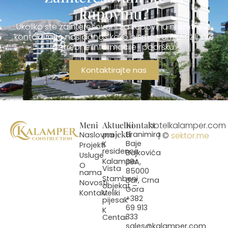
kupovinu?
Ukoliko ste zainteresovani za kupovinu nekretnine,
kontaktirajte nas danas kako bismo vam pružili sve
potrebne informacije i podršku.
Kontaktirajte nas
Meni
Aktuelni
Kontakt
hotelkalamper.com
projekti
Branimira
Naslovna
| ©
sektor.me
Baje
K
Projekti
residence
Bajkovića
Usluge
Kalamper
38A,
O
Vista
85000
nama
Stambeni
Bar, Crna
Novosti
objekat –
Gora
Kontakt
Veliki
+382
pijesak
69 913
K
333
Centar
sales@kalamper.com