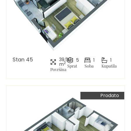
Stan 45
39.50
5
1
1
2
m
Sprat
Soba
Kupatila
Površina
Prodato