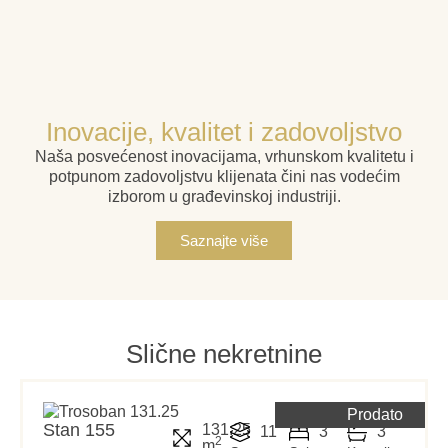
Inovacije, kvalitet i zadovoljstvo
Naša posvećenost inovacijama, vrhunskom kvalitetu i
potpunom zadovoljstvu klijenata čini nas vodećim
izborom u građevinskoj industriji.
Saznajte više
Slične nekretnine
Prodato
Stan 155
131.25
11
3
3
2
m