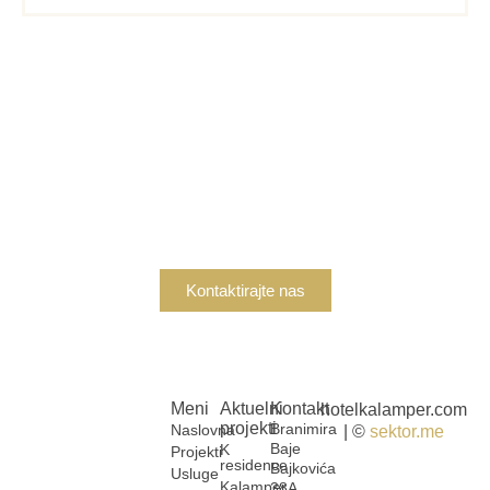
Zainteresovani ste za
kupovinu?
Ukoliko ste zainteresovani za kupovinu nekretnine,
kontaktirajte nas danas kako bismo vam pružili sve
potrebne informacije i podršku.
Kontaktirajte nas
Meni
Aktuelni
Kontakt
hotelkalamper.com
projekti
Branimira
Naslovna
| ©
sektor.me
Baje
K
Projekti
residence
Bajkovića
Usluge
Kalamper
38A,