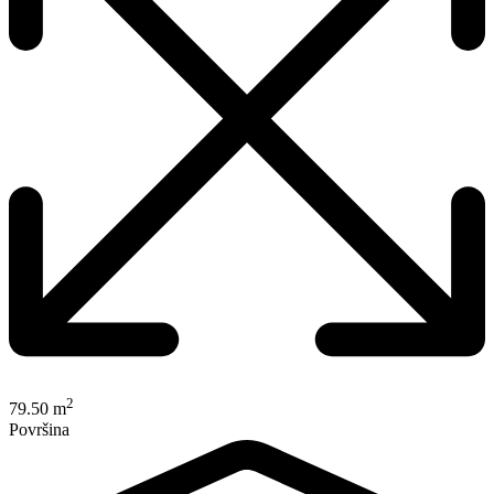
2
79.50 m
Površina