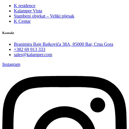
K residence
Kalamper Vista
Stambeni objekat – Veliki pijesak
K Centar
Kontakt
Branimira Baje Bajkovića 38A, 85000 Bar, Crna Gora
+382 69 913 333
sales@kalamper.com
Instagram