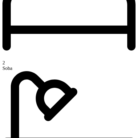
2
Soba