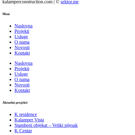
kalamperconstruction.com | ©
sektor.me
Meni
Naslovna
Projekti
Usluge
O nama
Novosti
Kontakt
Naslovna
Projekti
Usluge
O nama
Novosti
Kontakt
Aktuelni projekti
K residence
Kalamper Vista
Stambeni objekat – Veliki pijesak
K Centar