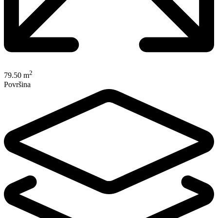
2
79.50 m
Površina