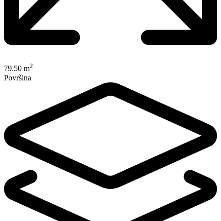
2
79.50 m
Površina