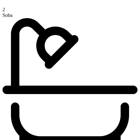
2
Soba