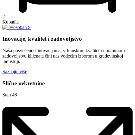
2
Kupatila
Inovacije, kvalitet i zadovoljstvo
Naša posvećenost inovacijama, vrhunskom kvalitetu i potpunom
zadovoljstvu klijenata čini nas vodećim izborom u građevinskoj
industriji.
Saznajte više
Slične nekretnine
Stan 46