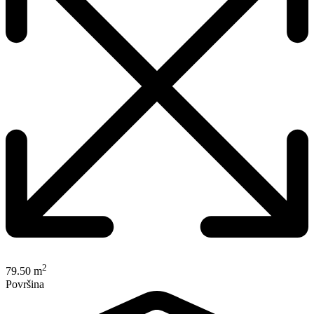
2
79.50 m
Površina