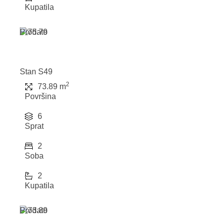
Kupatila
Prodato
Stan S49
2
73.89 m
Površina
6
Sprat
2
Soba
2
Kupatila
Prodato