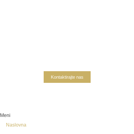
Zainteresovani ste za
kupovinu?
Ukoliko ste zainteresovani za kupovinu nekretnine,
kontaktirajte nas danas kako bismo vam pružili sve
potrebne informacije i podršku.
Kontaktirajte nas
Meni
Naslovna