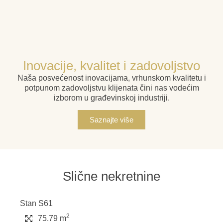
Inovacije, kvalitet i zadovoljstvo
Naša posvećenost inovacijama, vrhunskom kvalitetu i
potpunom zadovoljstvu klijenata čini nas vodećim
izborom u građevinskoj industriji.
Saznajte više
Slične nekretnine
Stan S61
2
75.79 m