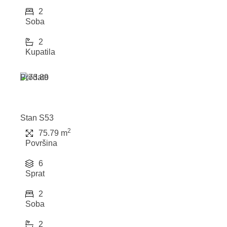
2
Soba
2
Kupatila
Prodato
Stan S53
2
75.79 m
Površina
6
Sprat
2
Soba
2