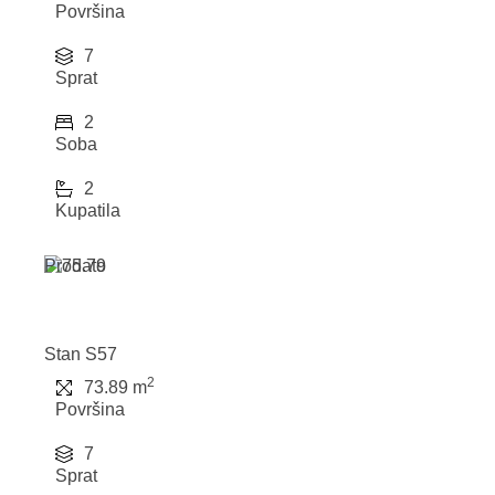
Površina
7
Sprat
2
Soba
2
Kupatila
Prodato
Stan S57
2
73.89 m
Površina
7
Sprat